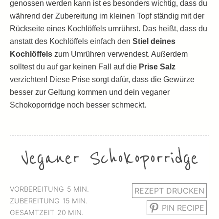
genossen werden kann ist es besonders wichtig, dass du
während der Zubereitung im kleinen Topf ständig mit der
Rückseite eines Kochlöffels umrührst. Das heißt, dass du
anstatt des Kochlöffels einfach den
Stiel deines
Kochlöffels
zum Umrühren verwendest. Außerdem
solltest du auf gar keinen Fall auf die
Prise Salz
verzichten! Diese Prise sorgt dafür, dass die Gewürze
besser zur Geltung kommen und dein veganer
Schokoporridge noch besser schmeckt.
Veganer Schokoporridge
MINUTEN
VORBEREITUNG
5
MIN.
REZEPT DRUCKEN
MINUTEN
ZUBEREITUNG
15
MIN.
PIN RECIPE
MINUTEN
GESAMTZEIT
20
MIN.