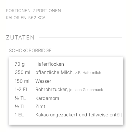
PORTIONEN
2
PORTIONEN
KALORIEN
562
KCAL
ZUTATEN
SCHOKOPORRIDGE
70
g
Haferflocken
350
ml
pflanzliche Milch
,
z.B. Hafermilch
150
ml
Wasser
1-2
EL
Rohrohrzucker
,
je nach Geschmack
½
TL
Kardamom
½
TL
Zimt
1
EL
Kakao ungezuckert und teilweise entölt