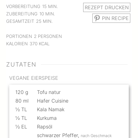
MINUTEN
VORBEREITUNG
15
MIN.
REZEPT DRUCKEN
MINUTEN
ZUBEREITUNG
10
MIN.
PIN RECIPE
MINUTEN
GESAMTZEIT
25
MIN.
PORTIONEN
2
PERSONEN
KALORIEN
370
KCAL
ZUTATEN
VEGANE EIERSPEISE
120
g
Tofu natur
80
ml
Hafer Cuisine
½
TL
Kala Namak
½
TL
Kurkuma
½
EL
Rapsöl
schwarzer Pfeffer
,
nach Geschmack