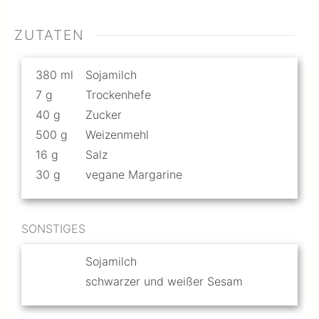
ZUTATEN
380
ml
Sojamilch
7
g
Trockenhefe
40
g
Zucker
500
g
Weizenmehl
16
g
Salz
30
g
vegane Margarine
SONSTIGES
Sojamilch
schwarzer und weißer Sesam