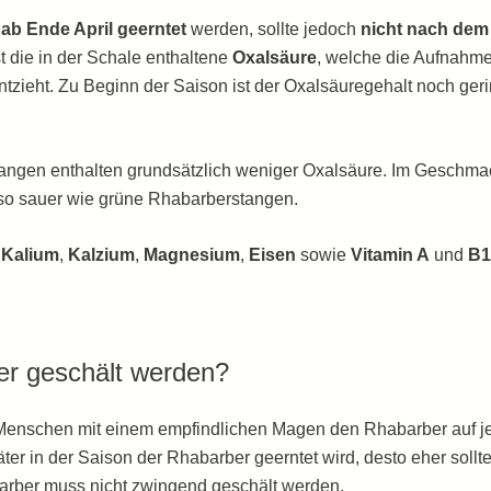
t
ab Ende April geerntet
werden, sollte jedoch
nicht nach dem 
t die in der Schale enthaltene
Oxalsäure
, welche die Aufnahm
zieht. Zu Beginn der Saison ist der Oxalsäuregehalt noch gerin
angen enthalten grundsätzlich weniger Oxalsäure. Im Geschma
 so sauer wie grüne Rhabarberstangen.
l
Kalium
,
Kalzium
,
Magnesium
,
Eisen
sowie
Vitamin A
und
B1
er geschält werden?
 Menschen mit einem empfindlichen Magen den Rhabarber auf je
päter in der Saison der Rhabarber geerntet wird, desto eher sollt
arber muss nicht zwingend geschält werden.