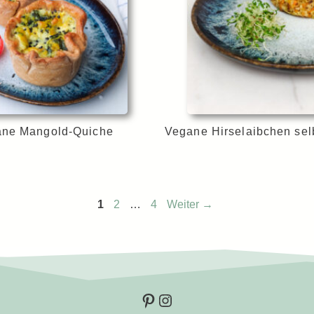
ne Mangold-Quiche
Vegane Hirselaibchen se
Seite
Seite
Seite
1
2
…
4
Weiter
→
Pinterest
Instagram