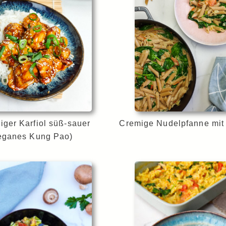
iger Karfiol süß-sauer
Cremige Nudelpfanne mit 
eganes Kung Pao)