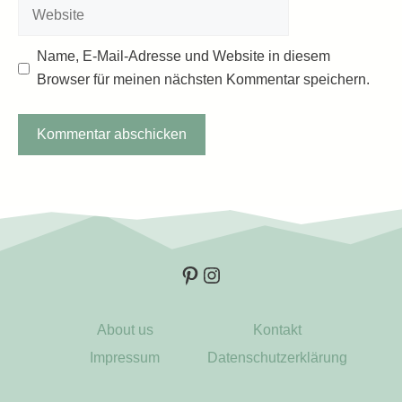
Adresse
Website
Name, E-Mail-Adresse und Website in diesem
Browser für meinen nächsten Kommentar speichern.
Pinterest
Instagram
About us
Kontakt
Impressum
Datenschutzerklärung