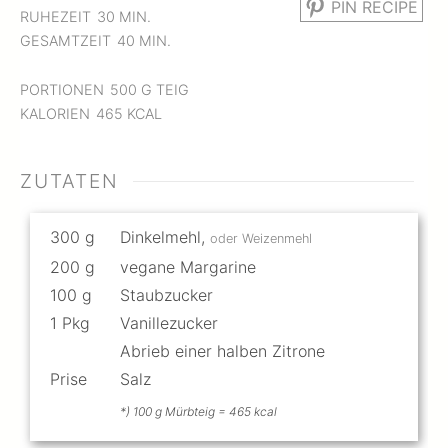
PIN RECIPE
MINUTEN
RUHEZEIT
30
MIN.
MINUTEN
GESAMTZEIT
40
MIN.
PORTIONEN
500
G TEIG
KALORIEN
465
KCAL
ZUTATEN
300
g
Dinkelmehl
,
oder Weizenmehl
200
g
vegane Margarine
100
g
Staubzucker
1
Pkg
Vanillezucker
Abrieb einer halben Zitrone
Prise
Salz
*) 100 g Mürbteig = 465 kcal