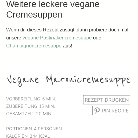
Weitere leckere vegane
Cremesuppen
Wenn dir dieses Rezept zusagt, dann probiere doch mal
unsere
vegane Pastinakencremesuppe
oder
Champignoncremesuppe
aus!
Vegane Maronicremesuppe
MINUTEN
VORBEREITUNG
5
MIN.
REZEPT DRUCKEN
MINUTEN
ZUBEREITUNG
15
MIN.
PIN RECIPE
MINUTEN
GESAMTZEIT
20
MIN.
PORTIONEN
4
PERSONEN
KALORIEN
344
KCAL