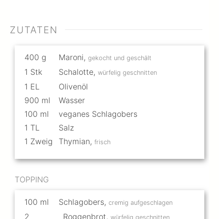
ZUTATEN
400
g
Maroni
,
gekocht und geschält
1
Stk
Schalotte
,
würfelig geschnitten
1
EL
Olivenöl
900
ml
Wasser
100
ml
veganes Schlagobers
1
TL
Salz
1
Zweig
Thymian
,
frisch
TOPPING
100
ml
Schlagobers
,
cremig aufgeschlagen
2
Roggenbrot
,
würfelig geschnitten