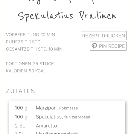
Spekulatius Pralinen
MINUTEN
VORBEREITUNG
10
MIN.
REZEPT DRUCKEN
STUNDE
RUHEZEIT
1
STD.
PIN RECIPE
STUNDE
MINUTEN
GESAMTZEIT
1
STD.
10
MIN.
PORTIONEN
25
STÜCK
KALORIEN
50
KCAL
ZUTATEN
100
g
Marzipan
,
Rohmasse
100
g
Spekulatius
,
fein zerbröselt
2
EL
Amaretto
1
EL
Marillenmarmelade