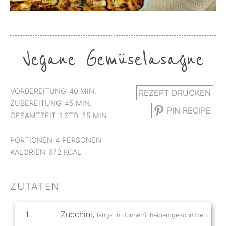
Vegane Gemüselasagne
MINUTEN
VORBEREITUNG
40
MIN.
REZEPT DRUCKEN
MINUTEN
ZUBEREITUNG
45
MIN.
PIN RECIPE
STUNDE
MINUTEN
GESAMTZEIT
1
STD.
25
MIN.
PORTIONEN
4
PERSONEN
KALORIEN
672
KCAL
ZUTATEN
1
Zucchini
,
längs in dünne Scheiben geschnitten