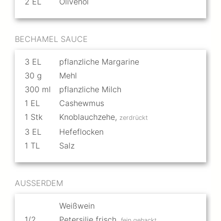
2
EL
Olivenöl
BECHAMEL SAUCE
3
EL
pflanzliche Margarine
30
g
Mehl
300
ml
pflanzliche Milch
1
EL
Cashewmus
1
Stk
Knoblauchzehe
,
zerdrückt
3
EL
Hefeflocken
1
TL
Salz
AUSSERDEM
Weißwein
1/2
Petersilie frisch
,
fein gehackt