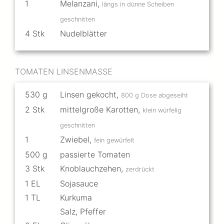
1
Melanzani
,
längs in dünne Scheiben
geschnitten
4
Stk
Nudelblätter
TOMATEN LINSENMASSE
530
g
Linsen gekocht
,
800 g Dose abgeseiht
2
Stk
mittelgroße Karotten
,
klein würfelig
geschnitten
1
Zwiebel
,
fein gewürfelt
500
g
passierte Tomaten
3
Stk
Knoblauchzehen
,
zerdrückt
1
EL
Sojasauce
1
TL
Kurkuma
Salz, Pfeffer