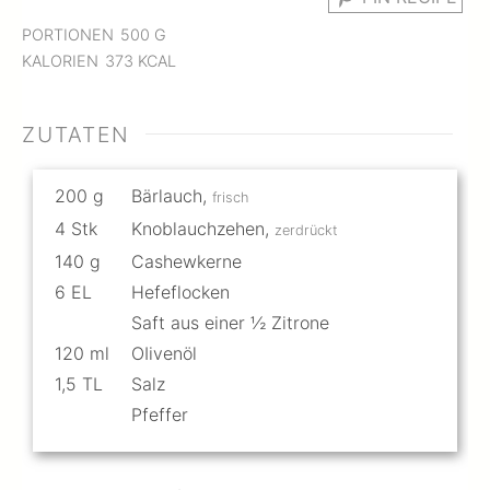
PORTIONEN
500
G
KALORIEN
373
KCAL
ZUTATEN
200
g
Bärlauch
,
frisch
4
Stk
Knoblauchzehen
,
zerdrückt
140
g
Cashewkerne
6
EL
Hefeflocken
Saft aus einer ½ Zitrone
120
ml
OIivenöl
1,5
TL
Salz
Pfeffer