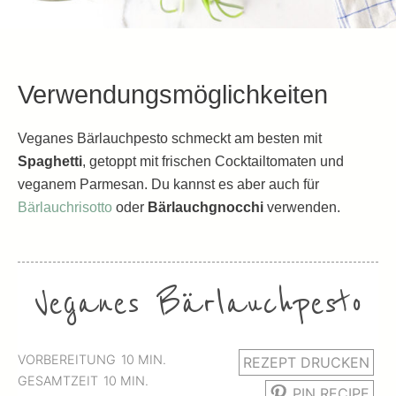
Verwendungsmöglichkeiten
Veganes Bärlauchpesto schmeckt am besten mit
Spaghetti
, getoppt mit frischen Cocktailtomaten und
veganem Parmesan. Du kannst es aber auch für
Bärlauchrisotto
oder
Bärlauchgnocchi
verwenden.
Veganes Bärlauchpesto
MINUTEN
VORBEREITUNG
10
MIN.
REZEPT DRUCKEN
MINUTEN
GESAMTZEIT
10
MIN.
PIN RECIPE